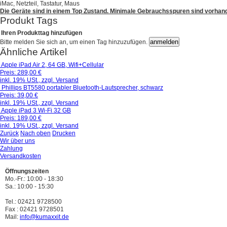
iMac, Netzteil, Tastatur, Maus
Die Geräte sind in einem Top Zustand. Minimale Gebrauchsspuren sind vorhand
Produkt Tags
Ihren Produkttag hinzufügen
Bitte melden Sie sich an, um einen Tag hinzuzufügen.
Ähnliche Artikel
Apple iPad Air 2, 64 GB, Wifi+Cellular
Preis:
289,00 €
inkl. 19% USt., zzgl. Versand
Phillips BT5580 portabler Bluetooth-Lautsprecher, schwarz
Preis:
39,00 €
inkl. 19% USt., zzgl. Versand
Apple iPad 3 Wi-Fi 32 GB
Preis:
189,00 €
inkl. 19% USt., zzgl. Versand
Zurück
Nach oben
Drucken
Wir über uns
Zahlung
Versandkosten
Öffnungszeiten
Mo.-Fr.: 10:00 - 18:30
Sa.: 10:00 - 15:30
Tel.: 02421 9728500
Fax : 02421 9728501
Mail:
info@kumaxxit.de