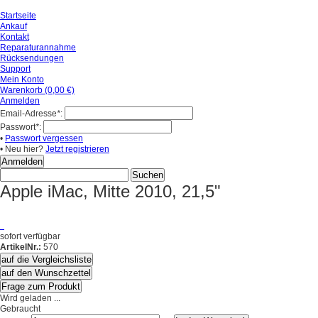
Startseite
Ankauf
Kontakt
Reparaturannahme
Rücksendungen
Support
Mein Konto
Warenkorb (0,00 €)
Anmelden
Email-Adresse
*
:
Passwort
*
:
•
Passwort vergessen
• Neu hier?
Jetzt registrieren
Apple iMac, Mitte 2010, 21,5"
sofort verfügbar
ArtikelNr.:
570
auf die Vergleichsliste
auf den Wunschzettel
Frage zum Produkt
Wird geladen ...
Gebraucht