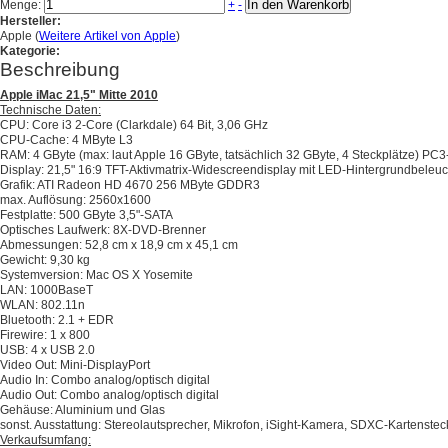
In den Warenkorb
Menge:
+
-
Hersteller:
Apple (
Weitere Artikel von Apple
)
Kategorie:
Beschreibung
Apple iMac 21,5" Mitte 2010
Technische Daten:
CPU: Core i3 2-Core (Clarkdale) 64 Bit, 3,06 GHz
CPU-Cache: 4 MByte L3
RAM: 4 GByte (max: laut Apple 16 GByte, tatsächlich 32 GByte, 4 Steckplätze)
Display: 21,5" 16:9 TFT-Aktivmatrix-Widescreendisplay mit LED-Hintergrundbel
Grafik: ATI Radeon HD 4670 256 MByte GDDR3
max. Auflösung: 2560x1600
Festplatte: 500 GByte 3,5"-SATA
Optisches Laufwerk: 8X-DVD-Brenner
Abmessungen: 52,8 cm x 18,9 cm x 45,1 cm
Gewicht: 9,30 kg
Systemversion: Mac OS X Yosemite
LAN: 1000BaseT
WLAN: 802.11n
Bluetooth: 2.1 + EDR
Firewire: 1 x 800
USB: 4 x USB 2.0
Video Out: Mini-DisplayPort
Audio In: Combo analog/optisch digital
Audio Out: Combo analog/optisch digital
Gehäuse: Aluminium und Glas
sonst. Ausstattung: Stereolautsprecher, Mikrofon, iSight-Kamera, SDXC-Kartensteck
Verkaufsumfang: