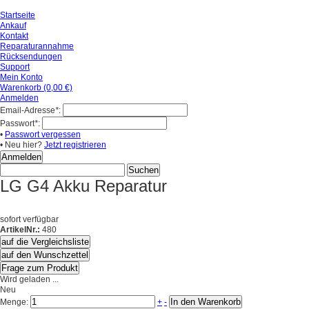
Startseite
Ankauf
Kontakt
Reparaturannahme
Rücksendungen
Support
Mein Konto
Warenkorb (0,00 €)
Anmelden
Email-Adresse
*
:
Passwort
*
:
•
Passwort vergessen
• Neu hier?
Jetzt registrieren
LG G4 Akku Reparatur
sofort verfügbar
ArtikelNr.:
480
auf die Vergleichsliste
auf den Wunschzettel
Frage zum Produkt
Wird geladen ...
Neu
In den Warenkorb
Menge:
+
-